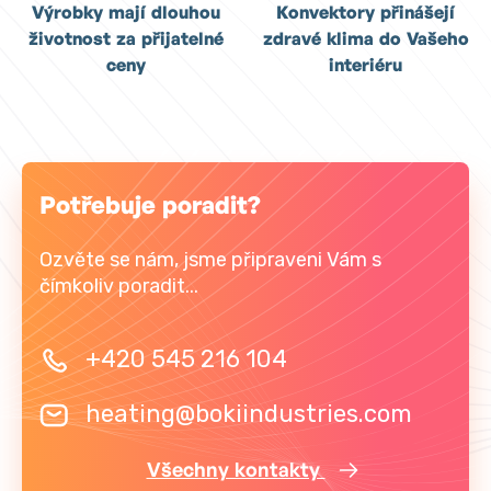
Výrobky mají dlouhou
Konvektory přinášejí
životnost za přijatelné
zdravé klima do Vašeho
ceny
interiéru
Potřebuje poradit?
Ozvěte se nám, jsme připraveni Vám s
čímkoliv poradit...
+420 545 216 104
heating@bokiindustries.com
Všechny kontakty