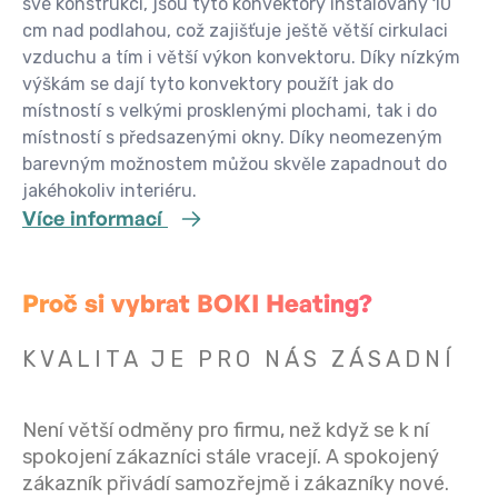
své konstrukci, jsou tyto konvektory instalovány 10
cm nad podlahou, což zajišťuje ještě větší cirkulaci
vzduchu a tím i větší výkon konvektoru. Díky nízkým
výškám se dají tyto konvektory použít jak do
místností s velkými prosklenými plochami, tak i do
místností s předsazenými okny. Díky neomezeným
barevným možnostem můžou skvěle zapadnout do
jakéhokoliv interiéru.
Více informací
Proč si vybrat BOKI Heating?
KVALITA JE PRO NÁS ZÁSADNÍ
Není větší odměny pro firmu, než když se k ní
spokojení zákazníci stále vracejí. A spokojený
zákazník přivádí samozřejmě i zákazníky nové.