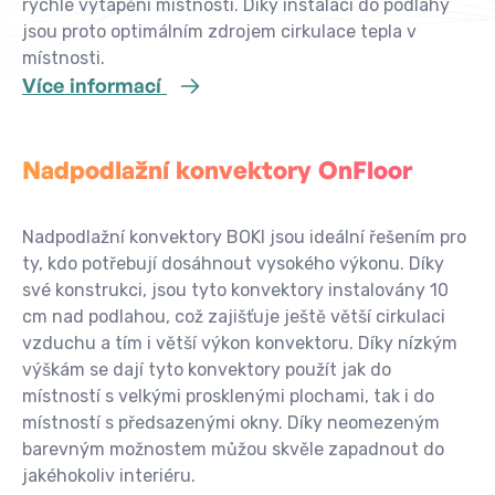
rychlé vytápění místnosti. Díky instalaci do podlahy
jsou proto optimálním zdrojem cirkulace tepla v
místnosti.
Více informací
Nadpodlažní konvektory OnFloor
Nadpodlažní konvektory BOKI jsou ideální řešením pro
ty, kdo potřebují dosáhnout vysokého výkonu. Díky
své konstrukci, jsou tyto konvektory instalovány 10
cm nad podlahou, což zajišťuje ještě větší cirkulaci
vzduchu a tím i větší výkon konvektoru. Díky nízkým
výškám se dají tyto konvektory použít jak do
místností s velkými prosklenými plochami, tak i do
místností s předsazenými okny. Díky neomezeným
barevným možnostem můžou skvěle zapadnout do
jakéhokoliv interiéru.