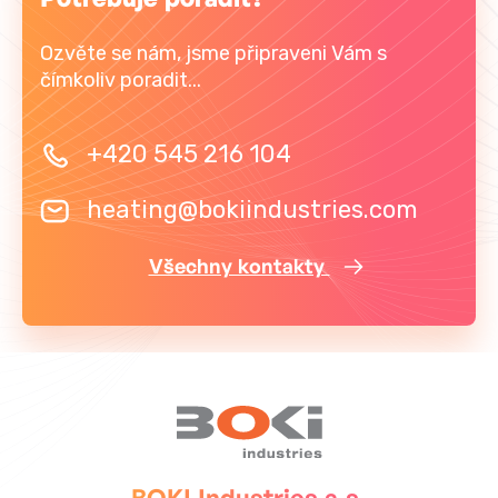
Ozvěte se nám, jsme připraveni Vám s
čímkoliv poradit...
+420 545 216 104
heating@bokiindustries.com
Všechny kontakty
BOKI Industries a.s.