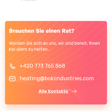
Brauchen Sie einen Rat?
Wenden Sie sich an uns, wir sind bereit, Ihnen
bei allem zu helfen...
+420 773 765 868
heating@bokiindustries.com
Alle Kontakte