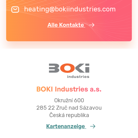
heating@bokiindustries.com
Alle Kontakte
BOKI Industries a.s.
Okružní 600
285 22 Zruč nad Sázavou
Česká republika
Kartenanzeige